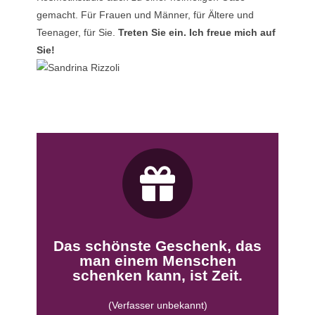
gemacht. Für Frauen und Männer, für Ältere und
Teenager, für Sie.
Treten Sie ein. Ich freue mich auf
Sie!
Termin vereinbaren • Gutschein bestellen
lassen und neue Kraft zu tanken.
Zeit - um den Alltag für einen Moment hinter sich zu
Zeit - für ein strahlendes Äußeres,
Das schönste Geschenk, das
Zeit - nur für sich selbst, zum Entspannen,
man einem Menschen
schenken kann, ist Zeit.
Geschenk.
lieben Menschen ein solches
(Verfasser unbekannt)
Machen Sie sich oder einem